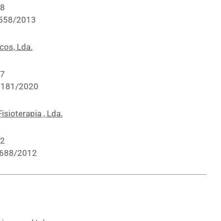
58
7558/2013
cos, Lda.
77
19181/2020
isioterapia , Lda.
82
4688/2012