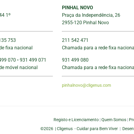
PINHAL NOVO
44 1º
Praça da Independência, 26
2955-120 Pinhal Novo
135 753
211 542 471
e fixa nacional
Chamada para a rede fixa naciona
499 070 • 931 499 071
931 499 080
de móvel nacional
Chamada para a rede fixa naciona
pinhalnovo@cligenus.com
Registo e Licenciamento
|
Quem Somos
|
Pr
©
2026 | Cligenus - Cuidar para Bem Viver
|
Desen