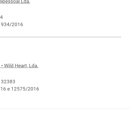
ipessoal Lda.
34
11934/2016
• Wild Heart, Lda.
E132383
016 e 12575/2016